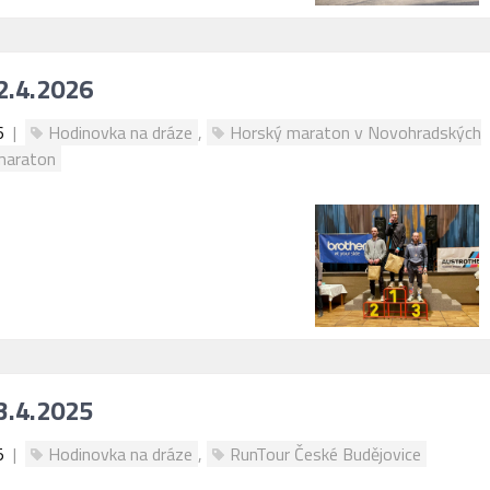
2.4.2026
6
|
Hodinovka na dráze
,
Horský maraton v Novohradských
maraton
3.4.2025
5
|
Hodinovka na dráze
,
RunTour České Budějovice