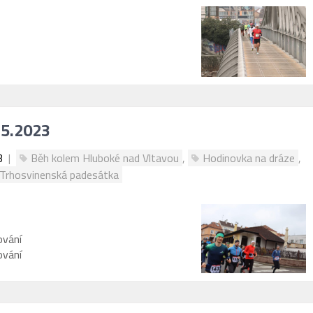
.5.2023
3
|
Běh kolem Hluboké nad Vltavou
,
Hodinovka na dráze
,
Trhosvinenská padesátka
ování
ování