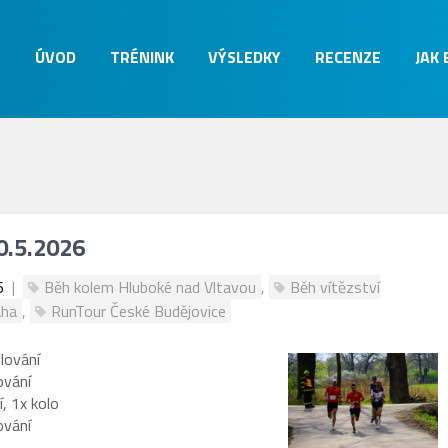
ÚVOD
TRÉNINK
VÝSLEDKY
RECENZE
JAK
0.5.2026
6
|
Běh kolem Hluboké nad Vltavou
,
Běh vítězství
aha
,
RunTour České Budějovice
lování
ování
, 1x kolo
ování