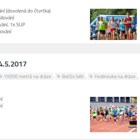
ní (dovolená do čtvrtka)
ilování
vání, 1x SUP
lování
4.5.2017
10000 metrů na dráze
,
Baťův běh
,
Hodinovka na dráze
,
ní
ní