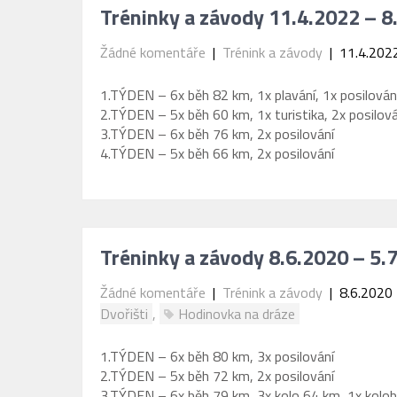
Tréninky a závody 11.4.2022 – 8
Žádné komentáře
|
Trénink a závody
| 11.4.202
1.TÝDEN – 6x běh 82 km, 1x plavání, 1x posilován
2.TÝDEN – 5x běh 60 km, 1x turistika, 2x posilová
3.TÝDEN – 6x běh 76 km, 2x posilování
4.TÝDEN – 5x běh 66 km, 2x posilování
Tréninky a závody 8.6.2020 – 5.
Žádné komentáře
|
Trénink a závody
| 8.6.2020
Dvořišti
,
Hodinovka na dráze
1.TÝDEN – 6x běh 80 km, 3x posilování
2.TÝDEN – 5x běh 72 km, 2x posilování
3.TÝDEN – 6x běh 79 km, 3x kolo 64 km, 1x kolobě