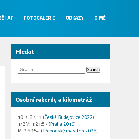
 BĚHAT
FOTOGALERIE
ODKAZY
O MĚ
Hledat
Osobní rekordy a kilometráž
10 K: 37:11 (
České Budejovice 2022
)
1/2M: 1:21:57 (
Praha 2019
)
M: 2:59:54 (
Třeboňský maraton 2025
)