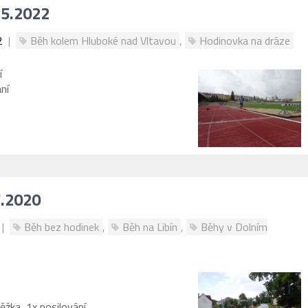
.5.2022
2
|
Běh kolem Hluboké nad Vltavou
,
Hodinovka na dráze
í
ní
7.2020
|
Běh bez hodinek
,
Běh na Libín
,
Běhy v Dolním
žka, 1x posilování