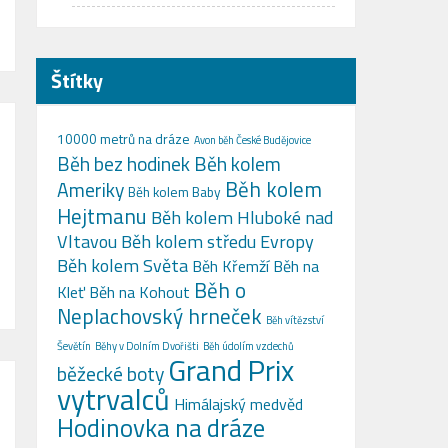
Štítky
10000 metrů na dráze
Avon běh České Budějovice
Běh bez hodinek
Běh kolem
Běh kolem
Ameriky
Běh kolem Baby
Hejtmanu
Běh kolem Hluboké nad
Vltavou
Běh kolem středu Evropy
Běh kolem Světa
Běh Křemží
Běh na
Běh o
Kleť
Běh na Kohout
Neplachovský hrneček
Běh vítězství
Ševětín
Běhy v Dolním Dvořišti
Běh údolím vzdechů
Grand Prix
běžecké boty
vytrvalců
Himálajský medvěd
Hodinovka na dráze