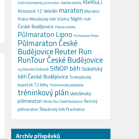
KleKluLi
Jindřichohradecký půlmaraton
Kbelská desítka
maraton
Krosová 12 Velešín
Maraton
Night-run
Praha
Mikulášský běh Včelná
České Budějovice
Písecká štafeta
Půlmaraton Lipno
Půlmaraton Praha
Půlmaraton České
Budějovice
Reuter Run
RunTour České Budějovice
SINOP běh
Sokolský
rychlostní trénink
běh České Budějovice
Svatojánský
kopeček
T2 běhy
Trhosvinenská padesátka
tréninkový plán
Velešínský
půlmaraton
Řečický
Winter Run České Budějovice
půlmaraton
Štěpánský běh Prachatice
Archív příspěvků