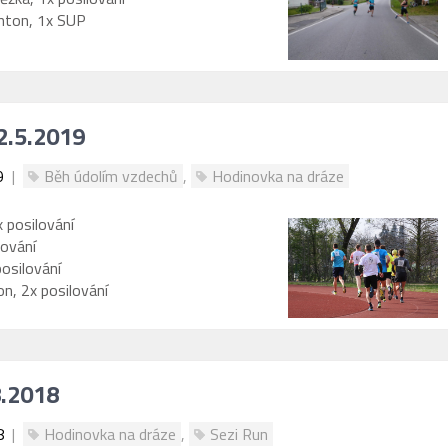
inton, 1x SUP
2.5.2019
9
|
Běh údolím vzdechů
,
Hodinovka na dráze
 posilování
lování
osilování
n, 2x posilování
8.2018
8
|
Hodinovka na dráze
,
Sezi Run