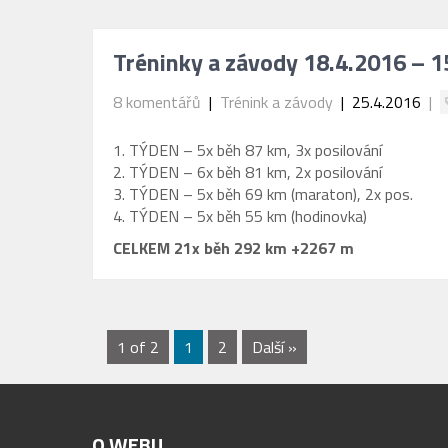
Tréninky a závody 18.4.2016 – 1
8 komentářů
|
Trénink a závody
| 25.4.2016
|
1. TÝDEN – 5x běh 87 km, 3x posilování
2. TÝDEN – 6x běh 81 km, 2x posilování
3. TÝDEN – 5x běh 69 km (maraton), 2x pos.
4. TÝDEN – 5x běh 55 km (hodinovka)
CELKEM 21x běh 292 km +2267 m
1 of 2
1
2
Další »
O
WEBU