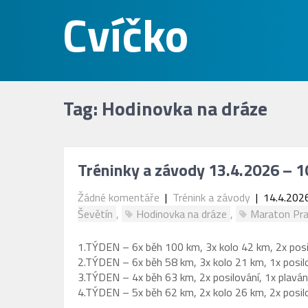
Tag: Hodinovka na dráze
Tréninky a závody 13.4.2026 – 1
Žádné komentáře
|
Trénink a závody
| 14.4.202
Ševětín
,
Hodinovka na dráze
,
Maraton Pr
1.TÝDEN – 6x běh 100 km, 3x kolo 42 km, 2x posi
2.TÝDEN – 6x běh 58 km, 3x kolo 21 km, 1x posil
3.TÝDEN – 4x běh 63 km, 2x posilování, 1x plavání
4.TÝDEN – 5x běh 62 km, 2x kolo 26 km, 2x posil