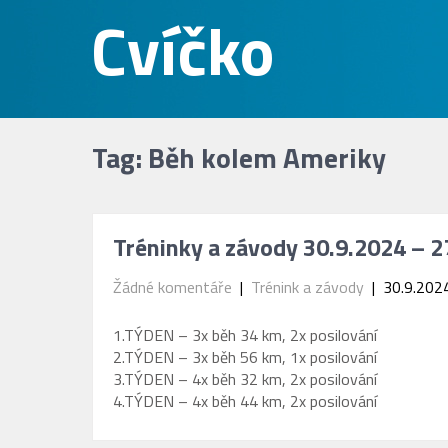
Tag: Běh kolem Ameriky
Tréninky a závody 30.9.2024 – 
Žádné komentáře
|
Trénink a závody
| 30.9.202
1.TÝDEN – 3x běh 34 km, 2x posilování
2.TÝDEN – 3x běh 56 km, 1x posilování
3.TÝDEN – 4x běh 32 km, 2x posilování
4.TÝDEN – 4x běh 44 km, 2x posilování