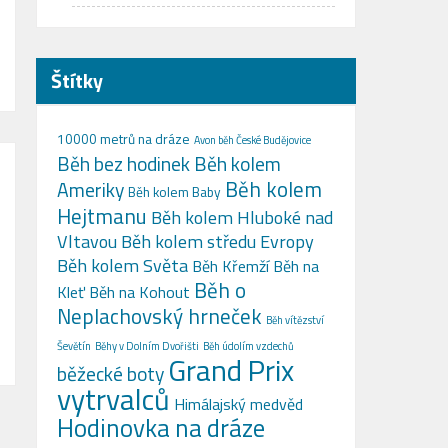
Štítky
10000 metrů na dráze
Avon běh České Budějovice
Běh bez hodinek
Běh kolem
Běh kolem
Ameriky
Běh kolem Baby
Hejtmanu
Běh kolem Hluboké nad
Vltavou
Běh kolem středu Evropy
Běh kolem Světa
Běh Křemží
Běh na
Běh o
Kleť
Běh na Kohout
Neplachovský hrneček
Běh vítězství
Ševětín
Běhy v Dolním Dvořišti
Běh údolím vzdechů
Grand Prix
běžecké boty
vytrvalců
Himálajský medvěd
Hodinovka na dráze