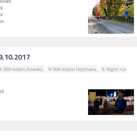
lování
ní
ní
on
29.10.2017
Běh kolem Ameriky
,
Běh kolem Hejtmanu
,
Night-run
ní