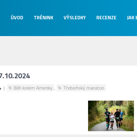
ÚVOD
TRÉNINK
VÝSLEDKY
RECENZE
JAK
27.10.2024
4
|
Běh kolem Ameriky
,
Třeboňský maraton