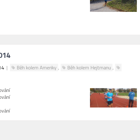
2014
14
|
Běh kolem Ameriky
,
Běh kolem Hejtmanu
,
ování
ování
ování