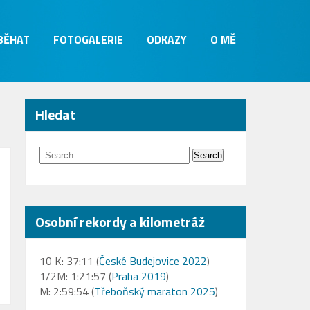
 BĚHAT
FOTOGALERIE
ODKAZY
O MĚ
Hledat
Osobní rekordy a kilometráž
10 K: 37:11 (
České Budejovice 2022
)
1/2M: 1:21:57 (
Praha 2019
)
M: 2:59:54 (
Třeboňský maraton 2025
)