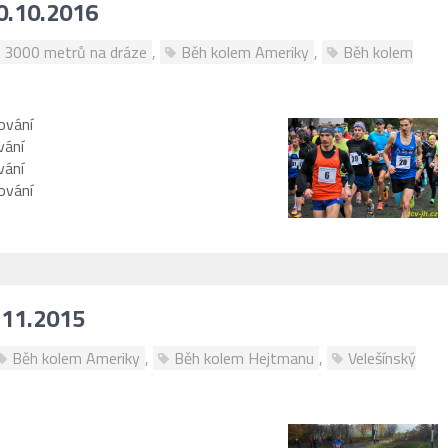
30.10.2016
3000 metrů na dráze
,
Běh kolem Ameriky
,
Běh kolem
ování
vání
vání
ování
.11.2015
Běh kolem Ameriky
,
Běh kolem Hejtmanu
,
Velešínský