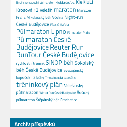
KleKluLi
Jindřichohradecký půlmaraton
Kbelská desítka
maraton
Krosová 12 Velešín
Maraton
Night-run
Praha
Mikulášský běh Včelná
České Budějovice
Písecká štafeta
Půlmaraton Lipno
Půlmaraton Praha
Půlmaraton České
Budějovice
Reuter Run
RunTour České Budějovice
SINOP běh
Sokolský
rychlostní trénink
běh České Budějovice
Svatojánský
kopeček
T2 běhy
Trhosvinenská padesátka
tréninkový plán
Velešínský
půlmaraton
Řečický
Winter Run České Budějovice
půlmaraton
Štěpánský běh Prachatice
Archív příspěvků