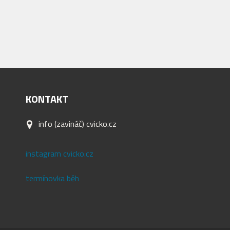
KONTAKT
info (zavináč) cvicko.cz
instagram cvicko.cz
termínovka běh