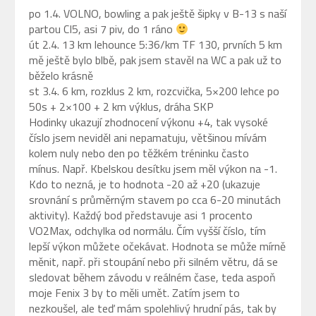
po 1.4. VOLNO, bowling a pak ještě šipky v B-13 s naší
partou CI5, asi 7 piv, do 1 ráno
út 2.4. 13 km lehounce 5:36/km TF 130, prvních 5 km
mě ještě bylo blbě, pak jsem stavěl na WC a pak už to
běželo krásně
st 3.4. 6 km, rozklus 2 km, rozcvička, 5×200 lehce po
50s + 2×100 + 2 km výklus, dráha SKP
Hodinky ukazují zhodnocení výkonu +4, tak vysoké
číslo jsem neviděl ani nepamatuju, většinou mívám
kolem nuly nebo den po těžkém tréninku často
mínus. Např. Kbelskou desítku jsem měl výkon na -1.
Kdo to nezná, je to hodnota -20 až +20 (ukazuje
srovnání s průměrným stavem po cca 6-20 minutách
aktivity). Každý bod představuje asi 1 procento
VO2Max, odchylka od normálu. Čím vyšší číslo, tím
lepší výkon můžete očekávat. Hodnota se může mírně
měnit, např. při stoupání nebo při silném větru, dá se
sledovat během závodu v reálném čase, teda aspoň
moje Fenix 3 by to měli umět. Zatím jsem to
nezkoušel, ale teď mám spolehlivý hrudní pás, tak by