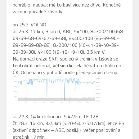
nehráblo, naopak mě to baví více než dříve. Konečně
začnou pořádné závody.
po 25.3. VOLNO
út 26.3. 17 km, 3 km R, ABC, 5×100, 8×300/100 (68-
69-69-68-69-67-69-68), 8×400/100 (86-89-90-
89-89-89-88-88), 8×200/100 (40-41-39-40-39-
39-39-38), 4×100 (19-18-19-18), 3.5 km V
Na domácí dráze SKP, společný trénink v Lišově se
tentokrát nekonal, většina lidí jela běhat na dráhu do
ČK. Odběháno v pohodě podle předepsaných temp.
st 27.3. 14 km lehounce 5:42/km TF 128
čt 28.3. 16 km, 3×5 km (5:20-5:07-5:07/km) lehce P3
(aktivní odpočinek – ABC, posil.) + večer posilování a
strečink 17 min.