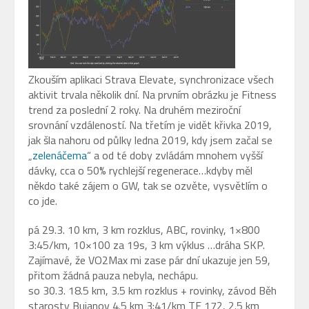
Zkouším aplikaci Strava Elevate, synchronizace všech
aktivit trvala několik dní. Na prvním obrázku je Fitness
trend za poslední 2 roky. Na druhém meziroční
srovnání vzdáleností. Na třetím je vidět křivka 2019,
jak šla nahoru od půlky ledna 2019, kdy jsem začal se
„
zelenáčema
“ a od té doby zvládám mnohem vyšší
dávky, cca o 50% rychlejší regenerace…kdyby měl
někdo také zájem o GW, tak se ozvěte, vysvětlím o
co jde.
pá 29.3. 10 km, 3 km rozklus, ABC, rovinky, 1×800
3:45/km, 10×100 za 19s, 3 km výklus …dráha SKP.
Zajímavé, že VO2Max mi zase pár dní ukazuje jen 59,
přitom žádná pauza nebyla, nechápu.
so 30.3. 18.5 km, 3.5 km rozklus + rovinky, závod Běh
starosty Bujanov 4.5 km 3:41/km TF 172, 2.5 km