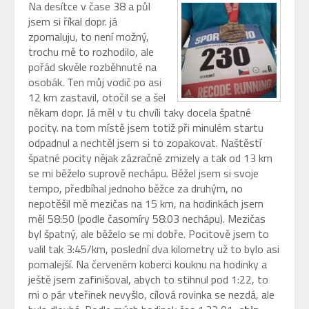
Na desítce v čase 38 a půl
jsem si říkal dopr. já
zpomaluju, to není možný,
trochu mě to rozhodilo, ale
pořád skvěle rozběhnuté na
osobák. Ten můj vodič po asi
12 km zastavil, otočil se a šel
někam dopr. Já měl v tu chvíli taky docela špatné
pocity. na tom místě jsem totiž při minulém startu
odpadnul a nechtěl jsem si to zopakovat. Naštěstí
špatné pocity nějak zázračně zmizely a tak od 13 km
se mi běželo suprově nechápu. Běžel jsem si svoje
tempo, předbíhal jednoho běžce za druhým, no
nepotěšil mě mezičas na 15 km, na hodinkách jsem
měl 58:50 (podle časomíry 58:03 nechápu). Mezičas
byl špatný, ale běželo se mi dobře. Pocitově jsem to
valil tak 3:45/km, poslední dva kilometry už to bylo asi
pomalejší. Na červeném koberci kouknu na hodinky a
ještě jsem zafinišoval, abych to stihnul pod 1:22, to
mi o pár vteřinek nevyšlo, cílová rovinka se nezdá, ale