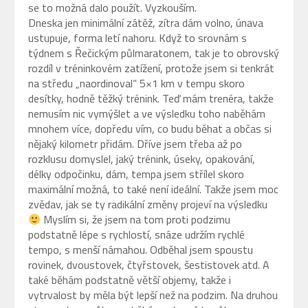
se to možná dalo použít. Vyzkouším.
Dneska jen minimální zátěž, zítra dám volno, únava
ustupuje, forma letí nahoru. Když to srovnám s
týdnem s Řečickým půlmaratonem, tak je to obrovský
rozdíl v tréninkovém zatížení, protože jsem si tenkrát
na středu „naordinoval“ 5×1 km v tempu skoro
desítky, hodně těžký trénink. Teď mám trenéra, takže
nemusím nic vymýšlet a ve výsledku toho naběhám
mnohem více, dopředu vím, co budu běhat a občas si
nějaký kilometr přidám. Dříve jsem třeba až po
rozklusu domyslel, jaký trénink, úseky, opakování,
délky odpočinku, dám, tempa jsem střílel skoro
maximální možná, to také není ideální. Takže jsem moc
zvědav, jak se ty radikální změny projeví na výsledku
Myslím si, že jsem na tom proti podzimu
podstatně lépe s rychlostí, snáze udržím rychlé
tempo, s menší námahou. Odběhal jsem spoustu
rovinek, dvoustovek, čtyřstovek, šestistovek atd. A
také běhám podstatně větší objemy, takže i
vytrvalost by měla být lepší než na podzim. Na druhou