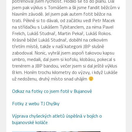
potrénoval jsem rychlost. Hodilo se to do plánu. Dal
jsem pak výklus s Tomášem a šli jsme fandit běžcům v
hlavním závodě. Jel jsem pak autem fotit běžce na
trati. Pěkně si to dávali, od začátku vedl Petr Macek
na střídačku s Lukášem Tybitanclem, za nima Pavel
Frelich, Lukáš Studnař, Martin Pekař, Lukáš Rokos.
Krásně běžel Lukáš Studnař, doběhl na celkovém
třetím místě, takže v naší kategorii JBP slušně
zabodoval. Nonic, vyhrál jsem aspoň takovou kapsu
umbro, medaili, dal jsem si kofolu, klobásu, pokecal s
trenérem a JBP bandou, večer jsem si dal ještě výklus
8 km. Honím trochu kilometry do výzvy, i když Lukáše
už nedoženu, druhý místo snad uhájím
Odkaz na fotky co jsem fotil v Bujanově
Fotky z webu TJ Chyšky
Výprava chyšeckých atletů úspěšná v bojích o
bujanovské koláče