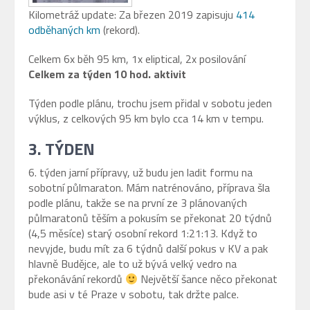
Kilometráž update: Za březen 2019 zapisuju
414
odběhaných km
(rekord).
Celkem 6x běh 95 km, 1x eliptical, 2x posilování
Celkem za týden 10 hod. aktivit
Týden podle plánu, trochu jsem přidal v sobotu jeden
výklus, z celkových 95 km bylo cca 14 km v tempu.
3. TÝDEN
6. týden jarní přípravy, už budu jen ladit formu na
sobotní půlmaraton. Mám natrénováno, příprava šla
podle plánu, takže se na první ze 3 plánovaných
půlmaratonů těším a pokusím se překonat 20 týdnů
(4,5 měsíce) starý osobní rekord 1:21:13. Když to
nevyjde, budu mít za 6 týdnů další pokus v KV a pak
hlavně Budějce, ale to už bývá velký vedro na
překonávání rekordů
Největší šance něco překonat
bude asi v té Praze v sobotu, tak držte palce.