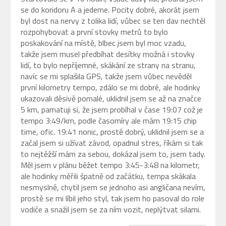
se do koridoru A a jedeme. Pocity dobré, akorát jsem
byl dost na nervy z tolika lidí, vůbec se ten dav nechtěl
rozpohybovat a první stovky metrů to bylo
poskakování na místě, blbec jsem byl moc vzadu,
takže jsem musel předbíhat desítky možná i stovky
lidí, to bylo nepříjemné, skákání ze strany na stranu,
navíc se mi splašila GPS, takže jsem vůbec nevěděl
první kilometry tempo, zdálo se mi dobré, ale hodinky
ukazovali děsivě pomalé, uklidnil jsem se až na značce
5 km, pamatuji si, že jsem probíhal v čase 19:07 což je
tempo 3:49/km, podle časomíry ale mám 19:15 chip
time, ofic. 19:41 nonic, prostě dobrý, uklidnil jsem se a
začal jsem si užívat závod, opadnul stres, říkám si tak
to nejtěžší mám za sebou, dokázal jsem to, jsem tady.
Měl jsem v plánu běžet tempo 3:45-3:48 na kilometr,
ale hodinky měřili špatně od začátku, tempa skákala
nesmyslně, chytil jsem se jednoho asi angličana nevím,
prostě se mi líbil jeho styl, tak jsem ho pasoval do role
vodiče a snažil jsem se za ním vozit, neplýtvat silami.