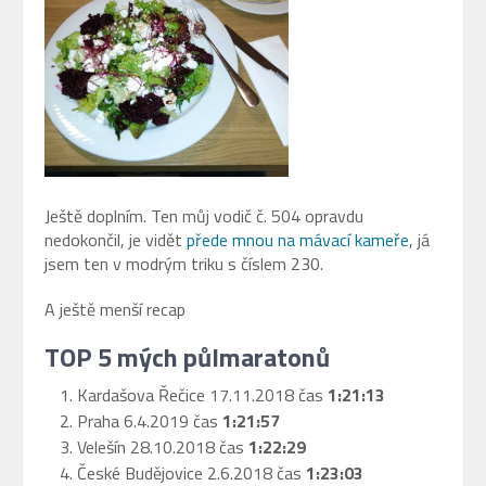
Ještě doplním. Ten můj vodič č. 504 opravdu
nedokončil, je vidět
přede mnou na mávací kameře
, já
jsem ten v modrým triku s číslem 230.
A ještě menší recap
TOP 5 mých půlmaratonů
Kardašova Řečice 17.11.2018 čas
1:21:13
Praha 6.4.2019 čas
1:21:57
Velešín 28.10.2018 čas
1:22:29
České Budějovice 2.6.2018 čas
1:23:03