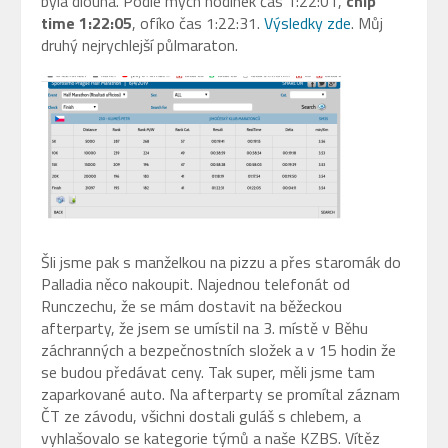
byla dlouhá. Podle mých hodinek čas 1:22:01,
chip
time 1:22:05
, ofíko čas 1:22:31.
Výsledky zde
. Můj
druhý nejrychlejší půlmaraton.
Šli jsme pak s manželkou na pizzu a přes staromák do
Palladia něco nakoupit. Najednou telefonát od
Runczechu, že se mám dostavit na běžeckou
afterparty, že jsem se umístil na 3. místě v Běhu
záchranných a bezpečnostních složek a v 15 hodin že
se budou předávat ceny. Tak super, měli jsme tam
zaparkované auto. Na afterparty se promítal záznam
ČT ze závodu, všichni dostali guláš s chlebem, a
vyhlašovalo se kategorie týmů a naše KZBS. Vítěz