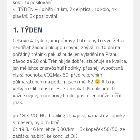
kolo, 1x posilování
4. TÝDEN – 4x běh 41 km, 2x eliptical, 1x kolo, 1x
plavání, 3x posilování
1. TÝDEN
Celkově 4. týden jarní přípravy. Chtělo by to vydržet a
neudělat žádnou hloupou chybu, zbývá mi 10 dní na
pořádný trénink, pak už bude jen vyladění na Prahu,
závod za 20 dní. Trénink jde dobře, stupňuje se kvalita,
jen mě lehce znervózňují hodinky, přesněji vypočtená
nízká hodnota VO2Max 59, před rekordním
půlmaratonem na podzim jsem měl 62
A to je
velký rozdíl…musím ještě zamakat. No ale brát to
vážně nejde, mám nový hrudní pás a ten může měřit
jinak.
po 18.3. VOLNO, bowling CI, 4 piva, 4 mastný topinky
s masem, bylo mi blbě
út 19.3. 16 km lehce 5:00/km + 5x kopeček 50/50, ze
začátku na blití, ke konci už OK