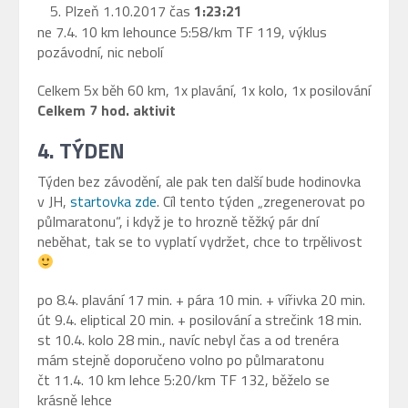
Plzeň 1.10.2017 čas
1:23:21
ne 7.4. 10 km lehounce 5:58/km TF 119, výklus
pozávodní, nic nebolí
Celkem 5x běh 60 km, 1x plavání, 1x kolo, 1x posilování
Celkem 7 hod. aktivit
4. TÝDEN
Týden bez závodění, ale pak ten další bude hodinovka
v JH,
startovka zde
. Cíl tento týden „zregenerovat po
půlmaratonu“, i když je to hrozně těžký pár dní
neběhat, tak se to vyplatí vydržet, chce to trpělivost
po 8.4. plavání 17 min. + pára 10 min. + vířivka 20 min.
út 9.4. eliptical 20 min. + posilování a strečink 18 min.
st 10.4. kolo 28 min., navíc nebyl čas a od trenéra
mám stejně doporučeno volno po půlmaratonu
čt 11.4. 10 km lehce 5:20/km TF 132, běželo se
krásně lehce