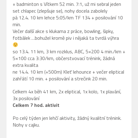
+ badminton s Vítkem 52 min. 7:1, už mi sebral jeden
set chlapec (zlepšuje se), nohy docela zabolely
pá 12.4. 10 km lehce 5:05/km TF 134 + posilování 10
min.
Večer další akce s klukama z práce, bowling, šipky,
fotbálek …bohužel kromě piv i nějaká ta tvrdá výhra
so 13.4. 11 km, 3 km rozklus, ABC, 5×200 4 min./km +
5×100 cca 3:30/km, občerstvovací trénink, žádná
extra kvalita
ne 14.4. 10 km (+500m) Kleť lehounce + večer eliptical
zahřátí 10 min. + posilování a strečink 20 min.
Celkem 4x běh 41 km, 2x eliptical, 1x kolo, 1x plavání,
3x posilování
Celkem 7 hod. aktivit
Po celý týden jen lehčí aktivity, žádný kvalitní trénink.
Nohy v cajku.