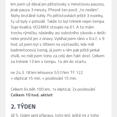
km jsem už dával jen pětistovky s minutovou pauzou,
jinak pauza 3 minuty. Přesně ten pocit „to nedám“.
Nohy brutálně tuhly. Po pětistovkách ještě 3 rovinky,
ty už byly v pohodě. Takže to byl trénink nejen tempa.
Supr kvalita. VO2MAX stouplo na 61. A to mám
trochu rýmičku, následky asi sobotního závodu v dešti
nebo prostě jen z únavy. Vybíhal jsem ráno v 6:47, v 9
hod. už jsem byl s Vítkem na výstavišti, kde měl
badmintonový turnaj, já jsem s ním pak ještě pinkal
chvíli, no měl jsem toho za celý den fakt dost. Celkem
za trénink 13 km v tempu. 14 dní do startu.
ne 24.3. 18 km lehounce 5:57/km TF 122
+ eliptical 15 min. + posilování 15 min.
Celkem 6x běh 100 km, 1x eliptical, 2x posilování
Celkem 10 hod. aktivit
2. TÝDEN
Již 5. týden jarní přípravy, toto letí. Ještě mi z toho