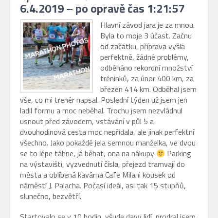
6.4.2019 – po opravě čas 1:21:57
Hlavní závod jara je za mnou.
Byla to moje 3 účast. Začnu
od začátku, příprava vyšla
perfektně, žádné problémy,
odběháno rekordní množství
tréninků, za únor 400 km, za
březen 414 km. Odběhal jsem
vše, co mi trenér napsal. Poslední týden už jsem jen
ladil formu a moc neběhal. Trochu jsem nezvládnul
usnout před závodem, vstávání v půl 5 a
dvouhodinová cesta moc nepřidala, ale jinak perfektní
všechno. Jako pokaždé jela semnou manželka, ve dvou
se to lépe táhne, já běhat, ona na nákupy
Parking
na výstavišti, vyzvednutí čísla, přejezd tramvají do
města a oblíbená kavárna Cafe Milani kousek od
náměstí J. Palacha. Počasí ideál, asi tak 15 stupňů,
slunečno, bezvětří.
Startovalo se v 10 hodin, všude davy lidí, prodral jsem