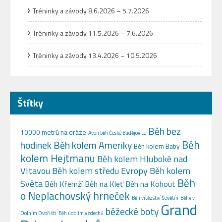
Tréninky a závody 8.6.2026 – 5.7.2026
Tréninky a závody 11.5.2026 – 7.6.2026
Tréninky a závody 13.4.2026 – 10.5.2026
Štítky
Běh bez
10000 metrů na dráze
Avon běh České Budějovice
Běh
hodinek
Běh kolem Ameriky
Běh kolem Baby
kolem Hejtmanu
Běh kolem Hluboké nad
Vltavou
Běh kolem středu Evropy
Běh kolem
Běh
Světa
Běh Křemží
Běh na Kleť
Běh na Kohout
o Neplachovský hrneček
Běh vítězství Ševětín
Běhy v
Grand
běžecké boty
Dolním Dvořišti
Běh údolím vzdechů