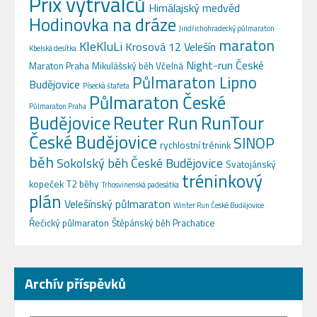
Prix vytrvalců
Himálajský medvěd
Hodinovka na dráze
Jindřichohradecký půlmaraton
maraton
KleKluLi
Krosová 12 Velešín
Kbelská desítka
Night-run České
Maraton Praha
Mikulášský běh Včelná
Půlmaraton Lipno
Budějovice
Písecká štafeta
Půlmaraton České
Půlmaraton Praha
Budějovice
Reuter Run
RunTour
České Budějovice
SINOP
rychlostní trénink
běh
Sokolský běh České Budějovice
Svatojánský
tréninkový
kopeček
T2 běhy
Trhosvinenská padesátka
plán
Velešínský půlmaraton
Winter Run České Budějovice
Řečický půlmaraton
Štěpánský běh Prachatice
Archív příspěvků