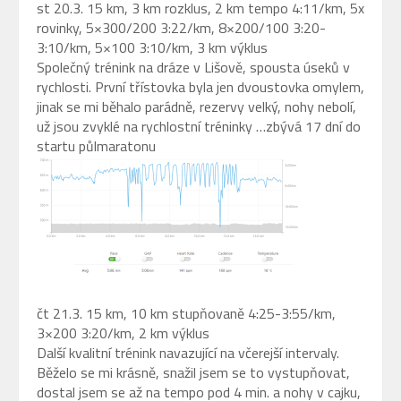
st 20.3. 15 km, 3 km rozklus, 2 km tempo 4:11/km, 5x
rovinky, 5×300/200 3:22/km, 8×200/100 3:20-
3:10/km, 5×100 3:10/km, 3 km výklus
Společný trénink na dráze v Lišově, spousta úseků v
rychlosti. První třístovka byla jen dvoustovka omylem,
jinak se mi běhalo parádně, rezervy velký, nohy nebolí,
už jsou zvyklé na rychlostní tréninky …zbývá 17 dní do
startu půlmaratonu
čt 21.3. 15 km, 10 km stupňovaně 4:25-3:55/km,
3×200 3:20/km, 2 km výklus
Další kvalitní trénink navazující na včerejší intervaly.
Běželo se mi krásně, snažil jsem se to vystupňovat,
dostal jsem se až na tempo pod 4 min. a nohy v cajku,