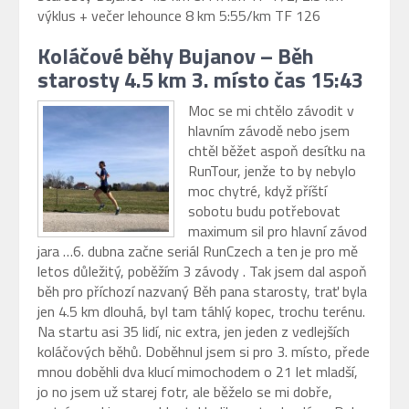
výklus + večer lehounce 8 km 5:55/km TF 126
Koláčové běhy Bujanov – Běh
starosty 4.5 km 3. místo čas 15:43
Moc se mi chtělo závodit v
hlavním závodě nebo jsem
chtěl běžet aspoň desítku na
RunTour, jenže to by nebylo
moc chytré, když příští
sobotu budu potřebovat
maximum sil pro hlavní závod
jara …6. dubna začne seriál RunCzech a ten je pro mě
letos důležitý, poběžím 3 závody . Tak jsem dal aspoň
běh pro příchozí nazvaný Běh pana starosty, trať byla
jen 4.5 km dlouhá, byl tam táhlý kopec, trochu terénu.
Na startu asi 35 lidí, nic extra, jen jeden z vedlejších
koláčových běhů. Doběhnul jsem si pro 3. místo, přede
mnou doběhli dva klucí mimochodem o 21 let mladší,
jo no jsem už starej fotr, ale běželo se mi dobře,