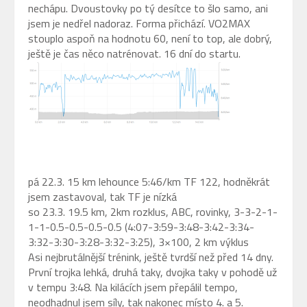
nechápu. Dvoustovky po tý desítce to šlo samo, ani
jsem je nedřel nadoraz. Forma přichází. VO2MAX
stouplo aspoň na hodnotu 60, není to top, ale dobrý,
ještě je čas něco natrénovat. 16 dní do startu.
pá 22.3. 15 km lehounce 5:46/km TF 122, hodněkrát
jsem zastavoval, tak TF je nízká
so 23.3. 19.5 km, 2km rozklus, ABC, rovinky, 3-3-2-1-
1-1-0.5-0.5-0.5-0.5 (4:07-3:59-3:48-3:42-3:34-
3:32-3:30-3:28-3:32-3:25), 3×100, 2 km výklus
Asi nejbrutálnější trénink, ještě tvrdší než před 14 dny.
První trojka lehká, druhá taky, dvojka taky v pohodě už
v tempu 3:48. Na kilácích jsem přepálil tempo,
neodhadnul jsem síly, tak nakonec místo 4. a 5.