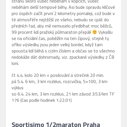
stranu skoro vůbec neběhám v kopcích, vůbec
neběhám delší tempové běhy. Asi bude opravdu klíčové
pro úspěch začít první 2 kilometry pomaleji, což bude v
té atmosféře nejtěžší ze všeho, nebudu se cpát do
předních řad, aby mě nemuselo předbíhat moc běžců,
99 procent lidí pražský půlmaraton přepálí
Vykašlu
se na oficiální čas, poběžím na ten čipový, stejně ty
ofíko výsledky jsou jeden velký bordel, když tam
spousta lidí běhá s cizím číslem a občas se to všechno
nedokáže dát dohromady, viz. zpackané výsledky z ČB
loni.
čt 4.4. kolo 20 km + posilování a strečink 20 min.
pá 5.4. 6 km, 3 km rozklus, rozcvička, 5×100, 3 km
výklus
so 6.4. 24 km, 3 km rozklus, 21 km závod 3:53/km TF
176 (čas podle hodinek 1:22:01)
Sportisimo 1/2maraton Praha