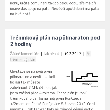
nohu, určitě tomu není tak po celou dobu, zřejmě při
únavě došlapuju na patu. Největší opotřebení má pata
na levé botě.
Tréninkový plán na půlmaraton pod
2 hodiny
Žádné komentáře
|
Jak běhat
| 19.2.2017
|
tréninkový plán
Chystáte se na svůj první
půlmaraton a nevíte za kolik
ho asi tak můžete
zaběhnout ? Mrkněte se, jak
jsem začínal před 4 rokama. Tento plán je kopií
tréninkového deníku na můj první RunCzech
1/2maraton České Budějovice 8. června 2013. Co si
pamatuju, tak tenkrát bylo při závodě děsný vedro