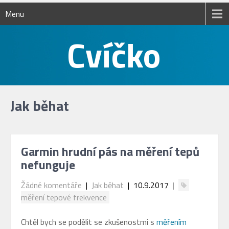
Menu
Jak běhat
Garmin hrudní pás na měření tepů
nefunguje
Žádné komentáře
|
Jak běhat
| 10.9.2017
|
měření tepové frekvence
Chtěl bych se podělit se zkušenostmi s
měřením