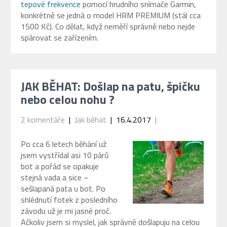
tepové frekvence
pomocí hrudního snímače Garmin,
konkrétně se jedná o model HRM PREMIUM (stál cca
1500 Kč). Co dělat, když neměří správně nebo nejde
spárovat se zařízením.
JAK BĚHAT: Došlap na patu, špičku
nebo celou nohu ?
2 komentáře
|
Jak běhat
| 16.4.2017
|
Po cca 6 letech běhání už
jsem vystřídal asi 10 párů
bot a pořád se opakuje
stejná vada a sice –
sešlapaná pata u bot. Po
shlédnutí fotek z posledního
závodu už je mi jasné proč.
Ačkoliv jsem si myslel, jak správně došlapuju na celou