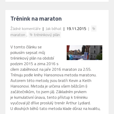
Trénink na maraton
Žádné komentáře
|
Jak běhat
| 19.11.2015
|
maraton
,
tréninkový plán
V tomto článku se
pokusím sepsat můj
tréninkový plán na období
podzim 2015 a zima 2016 s
cílem zaběhnout na jaře 2016 maraton za 2:55.
Trénuju podle knihy Hansonova metoda maratonu.
Autorem této metody jsou bratři Kevin a Keith
Hansonovi. Metoda je určena všem běžcům (i
začátečníkům, to jsem já). Základním prvkem
je kumulativní únava, tento přístup k tréninku
vyučoval již dříve proslulý trenér Arthur Lydiard.
U dlouhých běhů tato metoda klade důraz na kvalitu,