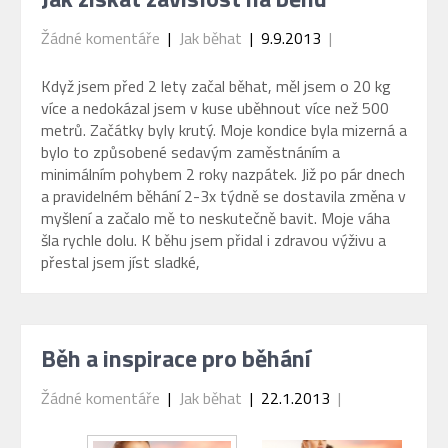
Žádné komentáře
|
Jak běhat
| 9.9.2013
|
Když jsem před 2 lety začal běhat, měl jsem o 20 kg
více a nedokázal jsem v kuse uběhnout více než 500
metrů. Začátky byly krutý. Moje kondice byla mizerná a
bylo to způsobené sedavým zaměstnáním a
minimálním pohybem 2 roky nazpátek. Již po pár dnech
a pravidelném běhání 2-3x týdně se dostavila změna v
myšlení a začalo mě to neskutečně bavit. Moje váha
šla rychle dolu. K běhu jsem přidal i zdravou výživu a
přestal jsem jíst sladké,
Běh a inspirace pro běhání
Žádné komentáře
|
Jak běhat
| 22.1.2013
|