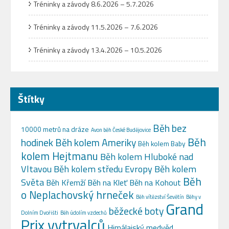
Tréninky a závody 8.6.2026 – 5.7.2026
Tréninky a závody 11.5.2026 – 7.6.2026
Tréninky a závody 13.4.2026 – 10.5.2026
Štítky
Běh bez
10000 metrů na dráze
Avon běh České Budějovice
Běh
hodinek
Běh kolem Ameriky
Běh kolem Baby
kolem Hejtmanu
Běh kolem Hluboké nad
Vltavou
Běh kolem středu Evropy
Běh kolem
Běh
Světa
Běh Křemží
Běh na Kleť
Běh na Kohout
o Neplachovský hrneček
Běh vítězství Ševětín
Běhy v
Grand
běžecké boty
Dolním Dvořišti
Běh údolím vzdechů
Prix vytrvalců
Himálajský medvěd