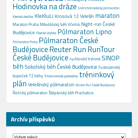
Hodinovka na dráze
Jindřichohradecký půlmaraton
maraton
KleKluLi
Krosová 12 Velešín
Kbelská desítka
Night-run České
Maraton Praha
Mikulášský běh Včelná
Půlmaraton Lipno
Budějovice
Písecká štafeta
Půlmaraton České
Půlmaraton Praha
Budějovice
Reuter Run
RunTour
České Budějovice
SINOP
rychlostní trénink
běh
Sokolský běh České Budějovice
Svatojánský
tréninkový
kopeček
T2 běhy
Trhosvinenská padesátka
plán
Velešínský půlmaraton
Winter Run České Budějovice
Řečický půlmaraton
Štěpánský běh Prachatice
Archív příspěvků
Archív