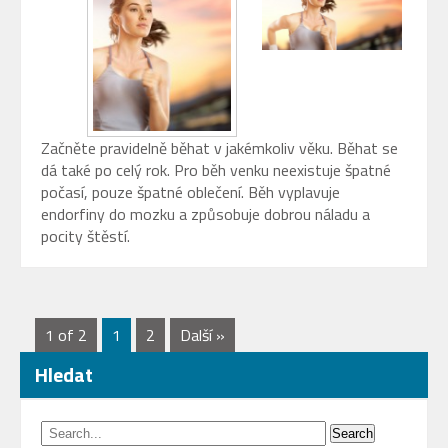
Začněte pravidelně běhat v jakémkoliv věku. Běhat se
dá také po celý rok. Pro běh venku neexistuje špatné
počasí, pouze špatné oblečení. Běh vyplavuje
endorfiny do mozku a způsobuje dobrou náladu a
pocity štěstí.
1 of 2
1
2
Další »
Hledat