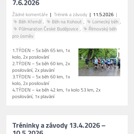
7.6.2026
Žádné komentáře
|
Trénink a závody
| 11.5.2026
|
Běh Křemží
,
Běh na Kohout
,
Lomecký běh
,
Půlmaraton České Budějovice
,
Římovský běh
pro úsměv
1.TÝDEN – 5x běh 65 km, 1x
kolo, 2x posilování
2.TÝDEN – 5x běh 60 km, 2x
posilování, 2x plavání
3.TÝDEN – 5x běh 60 km, 1x
kolo, 2x posilování
4.TÝDEN – 4x běh 42 km, 1x kolo 53 km, 2x
posilování, 1x plavání
Tréninky a závody 13.4.2026 –
10.5.2026