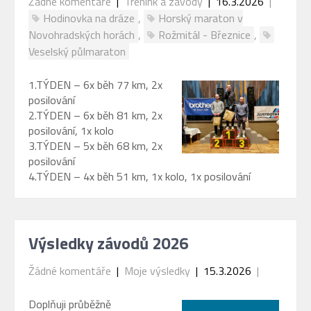
Žádné komentáře
|
Trénink a závody
| 16.3.2026
|
Hodinovka na dráze
,
Horský maraton v
Novohradských horách
,
Rožmitál - Březnice
,
Veselský půlmaraton
1.TÝDEN – 6x běh 77 km, 2x
posilování
2.TÝDEN – 6x běh 81 km, 2x
posilování, 1x kolo
3.TÝDEN – 5x běh 68 km, 2x
posilování
4.TÝDEN – 4x běh 51 km, 1x kolo, 1x posilování
Výsledky závodů 2026
Žádné komentáře
|
Moje výsledky
| 15.3.2026
|
Doplňuji průběžně