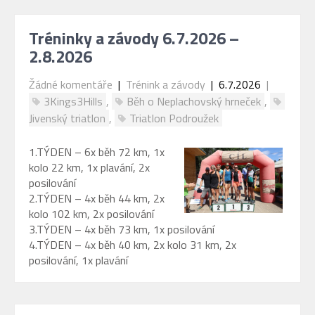
Tréninky a závody 6.7.2026 –
2.8.2026
Žádné komentáře
|
Trénink a závody
| 6.7.2026
|
3Kings3Hills
,
Běh o Neplachovský hrneček
,
Jivenský triatlon
,
Triatlon Podroužek
1.TÝDEN – 6x běh 72 km, 1x
kolo 22 km, 1x plavání, 2x
posilování
2.TÝDEN – 4x běh 44 km, 2x
kolo 102 km, 2x posilování
3.TÝDEN – 4x běh 73 km, 1x posilování
4.TÝDEN – 4x běh 40 km, 2x kolo 31 km, 2x
posilování, 1x plavání