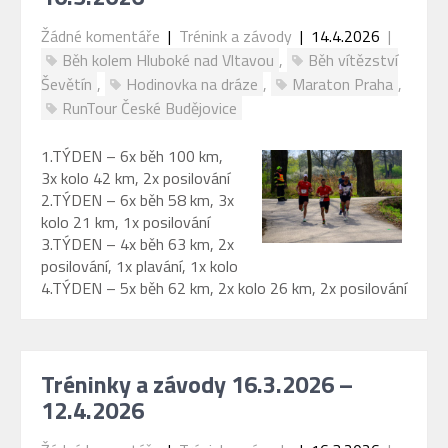
Žádné komentáře
|
Trénink a závody
| 14.4.2026
|
Běh kolem Hluboké nad Vltavou
,
Běh vítězství
Ševětín
,
Hodinovka na dráze
,
Maraton Praha
,
RunTour České Budějovice
1.TÝDEN – 6x běh 100 km,
3x kolo 42 km, 2x posilování
2.TÝDEN – 6x běh 58 km, 3x
kolo 21 km, 1x posilování
3.TÝDEN – 4x běh 63 km, 2x
posilování, 1x plavání, 1x kolo
4.TÝDEN – 5x běh 62 km, 2x kolo 26 km, 2x posilování
Tréninky a závody 16.3.2026 –
12.4.2026