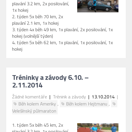
plavání 3.2 km, 2x posilování,
1x hokej
2. týden 5x běh 70 km, 2x
plavání 2.1 km, 1x hokej
3. týden 4x běh 49 km, 1x plavání, 2x posilování, 1x
hokej (volnější týden)
4. týden 5x běh 62 km, 1x plavání, 1x posilování, 1x
hokej
Tréninky a závody 6.10. –
2.11.2014
Žádné komentáře
|
Trénink a závody
| 13.10.2014
|
Běh kolem Ameriky
,
Běh kolem Hejtmanu
,
Velešínský půlmaraton
1. týden 5x běh 45 km, 2x
plavání 3.2 km, 1x posilování