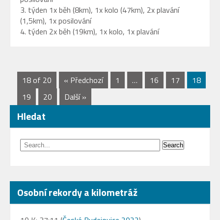
3. týden 1x běh (8km), 1x kolo (47km), 2x plavání
(1,5km), 1x posilování
4. týden 2x běh (19km), 1x kolo, 1x plavání
18 of 20
« Předchozí
1
…
16
17
18
19
20
Další »
Hledat
Osobní rekordy a kilometráž