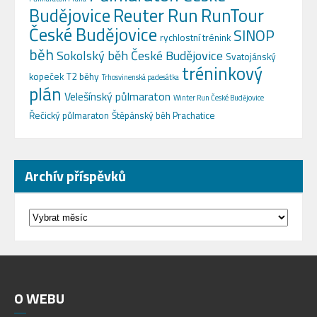
Budějovice
Reuter Run
RunTour
České Budějovice
SINOP
rychlostní trénink
běh
Sokolský běh České Budějovice
Svatojánský
tréninkový
kopeček
T2 běhy
Trhosvinenská padesátka
plán
Velešínský půlmaraton
Winter Run České Budějovice
Řečický půlmaraton
Štěpánský běh Prachatice
Archív příspěvků
Archív
příspěvků
O
WEBU