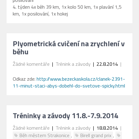
posilování
4. týden 4x běh 39 km, 1x kolo 50 km, 1x plavání 1,5
km, 1x posilování, 1x hokej
Plyometrická cvičení na zrychlení v
běhu
Žádné komentáře
|
Trénink a závody
| 22.8.2014
|
Odkaz zde:
http://www.bezeckaskola.cz/clanek-2391-
11-minut-staci-abys-dobehl-do-svetove-spicky.html
Tréninky a závody 11.8.-7.9.2014
Žádné komentáře
|
Trénink a závody
| 18.8.2014
|
Běh městem Strakonice
,
Birell grand prix
,