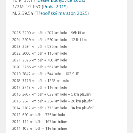
10 K: 37:11 (
České Budejovice 2022
)
1/2M: 1:21:57 (
Praha 2019
)
M: 2:59:54 (
Třeboňský maraton 2025
)
2025: 3299 km běh + 207 km kolo + 96h fitko
2024: 2209 km běh + 590 km kolo + 121h fitko
2023: 2534 km běh + 595 km kolo
2022: 3000 km běh + 115 km kolo
2021: 2926 km běh + 760 km kolo
2020: 3766 km běh + 567 km kolo
2019: 3847 km běh + 544 kolo + 102 SUP
2018: 3175 km běh + 1228 km kolo
2017: 3713 km běh + 114 km kolo
2016: 3407 km běh + 632 km kolo + 5 km plavání
2015: 2641 km běh + 354 km kolo + 26 km plavání
2014: 2182 km běh + 773 km kolo + 34 km plavání
2013: 690 km běh + 335 km kolo
2012: 112 km běh + 167 km inline
2011: 102 km běh + 114 km inline