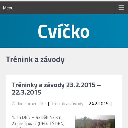
Menu
Trénink a závody
Tréninky a závody 23.2.2015 –
22.3.2015
Žádné komentáře
|
Trénink a závody
| 24.2.2015
|
1. TÝDEN – 4x běh 47 km,
2x posilování (REG. TÝDEN)