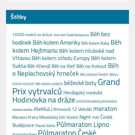
Štítky
Běh bez
10000 metrů na dráze
Avon běh České Budějovice
Běh
hodinek
Běh kolem Ameriky
Běh kolem Baby
kolem Hejtmanu
Běh kolem Hluboké nad
Vltavou
Běh kolem středu Evropy
Běh kolem
Běh
Světa
Běh Křemží
Běh na Kleť
Běh na Kohout
o Neplachovský hrneček
Běh vítězství Ševětín
Běhy v
Grand
běžecké boty
Dolním Dvořišti
Běh údolím vzdechů
Prix vytrvalců
Himálajský medvěd
Hodinovka na dráze
Jindřichohradecký půlmaraton
maraton
KleKluLi
Krosová 12 Velešín
Kbelská desítka
Night-run České
Maraton Praha
Mikulášský běh Včelná
Půlmaraton Lipno
Budějovice
Písecká štafeta
Půlmaraton České
Půlmaraton Praha