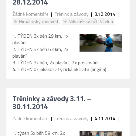
28.12.2014
Žádné komentáře
|
Trénink a závody
| 3.12.2014
|
Himálajský medvěd
,
Mikulášský běh Včelná
1. TÝDEN 3x běh 29 km, 1x
plavání
2. TÝDEN 5x běh 63 km, 2x
plavání
3. TÝDEN 3x běh, 2x plavání, 2x posilování
4. TÝDEN 0x jakákoliv fyzická aktivita (angína)
Tréninky a závody 3.11. –
30.11.2014
Žádné komentáře
|
Trénink a závody
| 4.11.2014
|
1. týden 5x běh 59 km, 2x