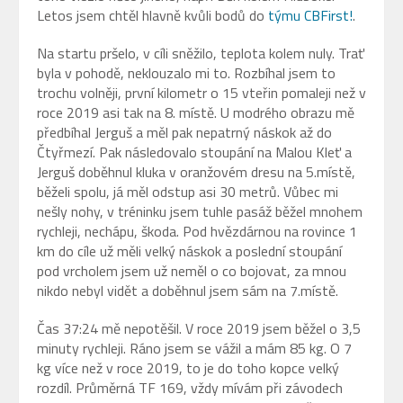
Letos jsem chtěl hlavně kvůli bodů do
týmu CBFirst!
.
Na startu pršelo, v cíli sněžilo, teplota kolem nuly. Trať
byla v pohodě, neklouzalo mi to. Rozbíhal jsem to
trochu volněji, první kilometr o 15 vteřin pomaleji než v
roce 2019 asi tak na 8. místě. U modrého obrazu mě
předbíhal Jerguš a měl pak nepatrný náskok až do
Čtyřmezí. Pak následovalo stoupání na Malou Kleť a
Jerguš doběhnul kluka v oranžovém dresu na 5.místě,
běželi spolu, já měl odstup asi 30 metrů. Vůbec mi
nešly nohy, v tréninku jsem tuhle pasáž běžel mnohem
rychleji, nechápu, škoda. Pod hvězdárnou na rovince 1
km do cíle už měli velký náskok a poslední stoupání
pod vrcholem jsem už neměl o co bojovat, za mnou
nikdo nebyl vidět a doběhnul jsem sám na 7.místě.
Čas 37:24 mě nepotěšil. V roce 2019 jsem běžel o 3,5
minuty rychleji. Ráno jsem se vážil a mám 85 kg. O 7
kg více než v roce 2019, to je do toho kopce velký
rozdíl. Průměrná TF 169, vždy mívám při závodech