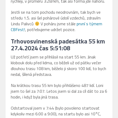
rychleji, v průměru 3:28/km, tak asi forma jde nahoru.
Jestli se na tom pochodu neodrovnám, tak bych ve
středu 1.5. asi šel pohárové údolí vzdechů, zdravím
Lindu Palivců
V poháru jsme stále
první s týmem
CBFirst!
, potřebujeme udržet pozice.
Trhovosvinenská padesátka 55 km
27.4.2024 čas 5:51:08
Už potřetí jsem se přihlásil na start 55 km. Jinak
klobouk dolu před lidma, co běželi už od pátku večer
dlouhou trasu 108 km, běželo ji skoro 100 lidí, to bych
nedal, šílená představa.
Na krátkou trasu 55 km bylo přihlášeno 487 lidí. Loni
jsem to šel za 7:07. Letos jsem si dal za cíl dát to za 6
hodin, i když byla jiná trasa.
Odstartoval jsem v 7:44 (bylo povoleno startovat
kdykoliv mezi 6:00 a 9:00), na startu bylo asi 10°C,