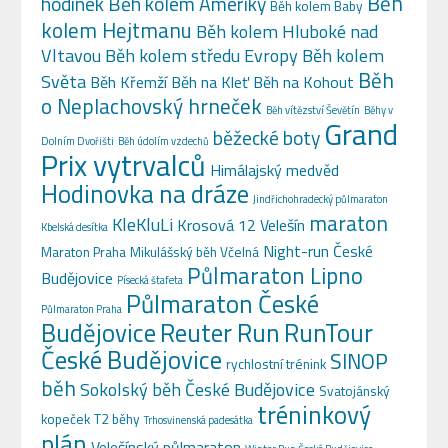
Běh
hodinek
Běh kolem Ameriky
Běh kolem Baby
kolem Hejtmanu
Běh kolem Hluboké nad
Vltavou
Běh kolem středu Evropy
Běh kolem
Běh
Světa
Běh Křemží
Běh na Kleť
Běh na Kohout
o Neplachovský hrneček
Běh vítězství Ševětín
Běhy v
Grand
běžecké boty
Dolním Dvořišti
Běh údolím vzdechů
Prix vytrvalců
Himálajský medvěd
Hodinovka na dráze
Jindřichohradecký půlmaraton
maraton
KleKluLi
Krosová 12 Velešín
Kbelská desítka
Night-run České
Maraton Praha
Mikulášský běh Včelná
Půlmaraton Lipno
Budějovice
Písecká štafeta
Půlmaraton České
Půlmaraton Praha
Budějovice
Reuter Run
RunTour
České Budějovice
SINOP
rychlostní trénink
běh
Sokolský běh České Budějovice
Svatojánský
tréninkový
kopeček
T2 běhy
Trhosvinenská padesátka
plán
Velešínský půlmaraton