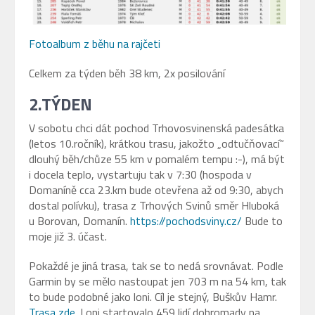
Fotoalbum z běhu na rajčeti
Celkem za týden běh 38 km, 2x posilování
2.TÝDEN
V sobotu chci dát pochod Trhovosvinenská padesátka
(letos 10.ročník), krátkou trasu, jakožto „odtučňovací“
dlouhý běh/chůze 55 km v pomalém tempu :-), má být
i docela teplo, vystartuju tak v 7:30 (hospoda v
Domaníně cca 23.km bude otevřena až od 9:30, abych
dostal polívku), trasa z Trhových Svinů směr Hluboká
u Borovan, Domanín.
https://pochodsviny.cz/
Bude to
moje již 3. účast.
Pokaždé je jiná trasa, tak se to nedá srovnávat. Podle
Garmin by se mělo nastoupat jen 703 m na 54 km, tak
to bude podobné jako loni. Cíl je stejný, Buškův Hamr.
Trasa zde
. Loni startovalo 459 lidí dohromady na