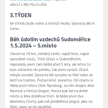
48+41+38+75+2=204
3.TÝDEN
Ve středu bude volno a má být hezky. Spousta akcí k
tomu.
Běh údolím vzdechů Sudoměřice
1.5.2024 – 5.místo
Závod na 10 km, zvlněný terén, napůl kros, napůl
zpevněné cesty. Třetí účast v Sudoměřicích,
naposledy jsem tam běžel před 5 lety, ale letos to
bylo zařazeno do poháru, tak jsem vyrazil. Účast
nebyla vysoká. Spousta lidí vyrazila na Kleť nebo se
šetří na triatlon. Počasí letní, slunečno. Od startu si
hlídal první místo Chris Nymburg, za ním dvojice Jirka
Nevoral a Honza Gregor, Honza pak šel na druhé
místo a Jirka doběhnul třetí. Já běžel první dva
kilometry čtvrtý, pak mě předběhnul Jerguš, jako na
Kleti, jsem se ho neudržel.