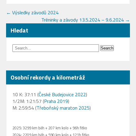
Post
←
Výsledky závodů 2024
Tréninky a závody 13.5.2024 – 9.6.2024
→
navigation
Hledat
Osobní rekordy a kilometráž
10 K: 37:11 (
České Budejovice 2022
)
1/2M: 1:21:57 (
Praha 2019
)
M: 2:59:54 (
Třeboňský maraton 2025
)
2025: 3299 km běh + 207 km kolo + 96h fitko
2024: 2209 km běh + 590 km kolo + 121h fitko