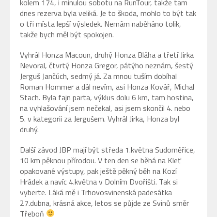
kolem 174, i minulou sobotu na RunTour, takže tam
dnes rezerva byla veliká. Je to škoda, mohlo to být tak
o tři místa lepší výsledek. Nemám naběháno tolik,
takže bych měl být spokojen.
Vyhrál Honza Macoun, druhý Honza Bláha a třetí Jirka
Nevoral, čtvrtý Honza Gregor, pátýho neznám, šestý
Jerguš Jančúch, sedmý já. Za mnou tuším dobíhal
Roman Hommer a dál nevím, asi Honza Kovář, Michal
Stach. Byla fajn parta, výklus dolu 6 km, tam hostina,
na vyhlašování jsem nečekal, asi jsem skončil 4. nebo
5. v kategorii za Jergušem. Vyhrál Jirka, Honza byl
druhý.
Další závod JBP mají být středa 1.května Sudoměřice,
10 km pěknou přírodou. V ten den se běhá na Kleť
opakované výstupy, pak ještě pěkný běh na Kozí
Hrádek a navíc 4.května v Dolním Dvořišti. Tak si
vyberte. Láká mě i Trhovosvinenská padesátka
27.dubna, krásná akce, letos se půjde ze Svinů směr
Třeboň