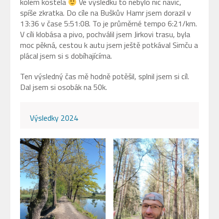
kolem kostela
Ve výsledku to nebylo nic navíc,
spíše zkratka. Do cíle na Buškův Hamr jsem dorazil v
13:36 v čase 5:51:08. To je průměrné tempo 6:21/km.
V cíli klobása a pivo, pochválil jsem Jirkovi trasu, byla
moc pěkná, cestou k autu jsem ještě potkával Simču a
plácal jsem si s dobíhajícíma.
Ten výsledný čas mě hodně potěšil, splnil jsem si cíl.
Dal jsem si osobák na 50k.
Výsledky 2024