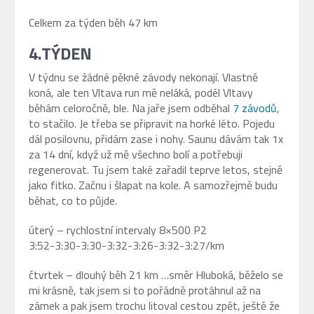
Celkem za týden běh 47 km
4.TÝDEN
V týdnu se žádné pěkné závody nekonají. Vlastně
koná, ale ten Vltava run mě neláká, podél Vltavy
běhám celoročně, ble. Na jaře jsem odběhal
7 závodů
,
to stačilo. Je třeba se připravit na horké léto. Pojedu
dál posilovnu, přidám zase i nohy. Saunu dávám tak 1x
za 14 dní, když už mě všechno bolí a potřebuji
regenerovat. Tu jsem také zařadil teprve letos, stejně
jako fitko. Začnu i šlapat na kole. A samozřejmě budu
běhat, co to půjde.
úterý – rychlostní intervaly 8×500 P2
3:52-3:30-3:30-3:32-3:26-3:32-3:27/km
čtvrtek – dlouhý běh 21 km …směr Hluboká, běželo se
mi krásně, tak jsem si to pořádně protáhnul až na
zámek a pak jsem trochu litoval cestou zpět, ještě že