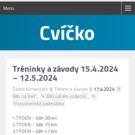
Menu
Tréninky a závody 15.4.2024
– 12.5.2024
Žádné komentáře
|
Trénink a závody
| 17.4.2024
Běh na Kleť
,
Běh údolím vzdechů
,
Trhosvinenská padesátka
1.TÝDEN – běh 38 km
2.TÝDEN – běh 75 km
3.TÝDEN – běh 47 km