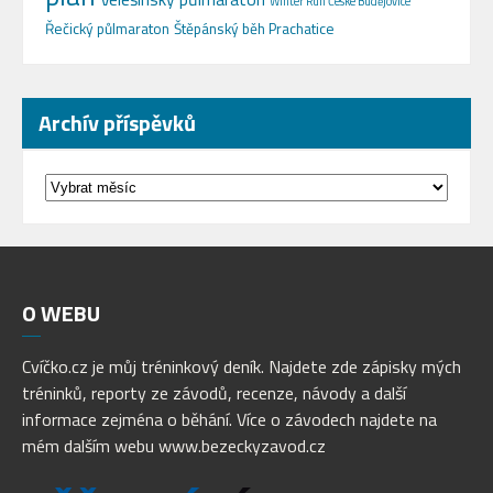
Winter Run České Budějovice
Řečický půlmaraton
Štěpánský běh Prachatice
Archív příspěvků
Archív
příspěvků
O
WEBU
Cvíčko.cz je můj tréninkový deník. Najdete zde zápisky mých
tréninků, reporty ze závodů, recenze, návody a další
informace zejména o běhání. Více o závodech najdete na
mém dalším webu www.bezeckyzavod.cz