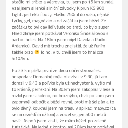
stačilo mi tričko a větrovka, tu jsem po 15 km sundal.
Vzal jsem si lehké silniční závodky Kiprun KS 900
Light, perfektní boty. Flašku 250ml do vaku, nějaké
tyčky, gel, magnézko a od začátku jsem běžel. Ze
začátku to byl dav lidí všude po trati, to bylo super.
Hned zkraje jsem potkával Veroniku Šindelářovou s
partou holek. Na 18.km jsem míjel Davida a Radku
Ardamiců, David mě trochu znejistěl, že už funím
takhle brzo
Jo no, v tu chvíli jsem to hnal cca
5:10/km.
Po 23 km přišla první ze dvou občerstvovaček,
hospoda v Domaníně měla otevírat v 9:30, já tam
dorazil v 9:43 a polívka byla už nachystaná, vyšlo mi
to krásně, perfektní. Na 30.km jsem zakopnul v lese a
rozbil jsem si koleno, nic hroznýho, chvíli po tom jsem
zapomněl odbočit a běžel rovně, proti mě šel pán a to
bylo divný, kouknul jsem na trasu v aplikaci mapy.cz (ta
se mi osvědčila už loni) a vracel se, jen 500 metrů
navíc. Aspoň jsem zjistil, že mám běžet po zelené
turistické. Na jedné z kontrol asi 28.km jsem potkával