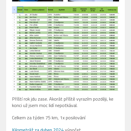
Příští rok jdu zase. Akorát příště vyrazím později, ke
konci už jsem moc lidí nepotkával.
Celkem za týden 75 km, 1x posilování
Kilometráž za duben 2024
výpočet