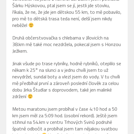
Šárku Hýskovou, ptal jsem se jí, jestli jde stovku,
říkala, že ne, že jde jen dětskou 55 km, to mě pobavilo,
pro mě to dětská trasa teda není, delší jsem nikdy
neběžel
Druhá občerstvovačka s chlebama v Jílovicích na
38.km mě také moc nezdržela, pokecal jsem s Honzou
Ježkem.
Jinak všude po trase rybníky, hodně rybníků, oteplilo se
někam k 25° na slunci a v jednu chvíli jsem to už
nevydržel, sundal boty a vlezl jsem do vody. V tu chvíli
mě předbíhal první a zároveň poslední člověk za celou
dobu Jirka Študlar s doprovodem, také jen malinké
zdržení
Metou maratonu jsem probíhal v čase 4:10 hod a 50
km jsem měl za 5:09 hod. (osobní rekord). Ještě jsem
stihnul na 54.km v centru Trhových Svinů podruhé
špatně odbočit a probíhal jsem tam nějakou svatbou