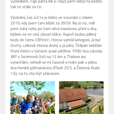
výsledkem. Fajn parta lidí a i když jsem nebyl na bedně,
tak to stálo za to.
Výsledný čas 43:14 je bídný ve srovnání s rokem
2019, kdy jsem tam běžel za 39:59. No jo no, měl
jsem tuhý nohy po tom ultra maratonu před 4 dny,
běželo se mi celý závod těžce. Aspoň budou pěkný
body do týmu CBFirst!, Honza vyhrál kategorii, já byl
čtvrtý, celkově Honza druhý a já pátý. Štěpán neběžel.
První místo v týmech snad udržíme. Příští dva závody
JBP v Sezimově Ústí na 12 km a Třeboni asi
vynechám, nehodí se mi časově a mám pak v plánu
dva horské půlmaratony (Písek 25.5. a Železná Ruda
1.6), na to chci být připraven.