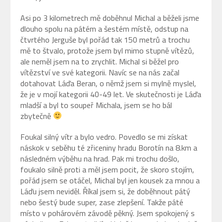
Asi po 3 kilometrech mě doběhnul Michal a běželi jsme
dlouho spolu na pátém a šestém místě, odstup na
čtvrtého Jerguše byl pořád tak 150 metrů a trochu
mě to štvalo, protože jsem byl mimo stupně vítězů,
ale neměl jsem na to zrychlit. Michal si běžel pro
vítězství ve své kategorii. Navíc se na nás začal
dotahovat Láďa Beran, o němž jsem si mylně myslel,
že je v mojí kategorii 40-49 let. Ve skutečnosti je Láďa
mladší a byl to soupeř Michala, jsem se ho bál
zbytečně
Foukal silný vítr a bylo vedro. Povedlo se mi získat
náskok v seběhu té zřiceniny hradu Borotín na 8.km a
následném výběhu na hrad. Pak mi trochu došlo,
foukalo silně proti a měl jsem pocit, že skoro stojím,
pořád jsem se otáčel, Michal byl jen kousek za mnou a
Láďu jsem neviděl. Říkal jsem si, že doběhnout pátý
nebo šestý bude super, zase zlepšení. Takže páté
místo v pohárovém závodě pěkný. Jsem spokojený s