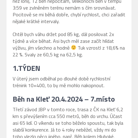
než loni), T2 běh nepočítám, Velikonoční běh v tempu
3:59 ve zvlněném terénu nemám s čím srovnávat.
Pocitově se mi běhá dobře, chybí rychlost, chci zařadit
nějaké krátké intervaly.
Chtěl bych váhu držet pod 85 kg, dál posilovat 2x
týdně a více běhat. Asi bych měl zase začít hlídat
výživu, jím všechno a hodně
Tuk vzrostl z 18,6% na
22 %. Svaly ze 60,5 kg na 62,5 kg.
1.TÝDEN
V úterý jsem odběhal po dlouhé době rychlostní
trénink 10×400, to by mě mohlo nakopnout.
Běh na Kleť 20.4.2024 – 7.místo
Třetí závod JBP v tomto roce, trasa z ČK na Kleť 6,2
km s převýšením cca 550 metrů, běh do vrchu. Účast
asi 65 lidí. O víkendu se toho běželo spoustu, tak byla
slabší konkurence. Já to 4 roky neběžel, vždy mi do
toho vlezlo něco jiného, např. Běh kolem Hluboké.