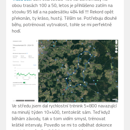
obou trasách 100 a 50, letos je přihlášeno zatím na
stovku 95 lidí a na padesátku 484 lidí !!! Rekord opět
překonán, ty kráso, hustý. Těším se. Potřebuju dlouhé
běhy, potrénovat vytrvalost, tohle se mi perfektně
hodí.
Ve středu jsem dal rychlostní trénink 5×800 navazující
na minulý týden 10×400, tentokrát sám. Teď když
běhám závody, tak v tom vidím smysl, trénovat
krátké intervaly. Povedlo se mi to odběhat dokonce