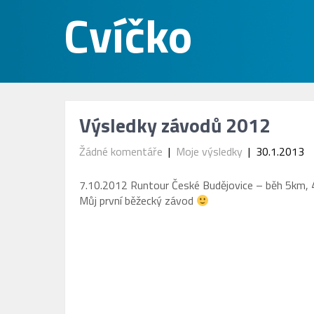
Výsledky závodů 2012
Žádné komentáře
|
Moje výsledky
| 30.1.2013
7.10.2012 Runtour České Budějovice – běh 5km, 4
Můj první běžecký závod