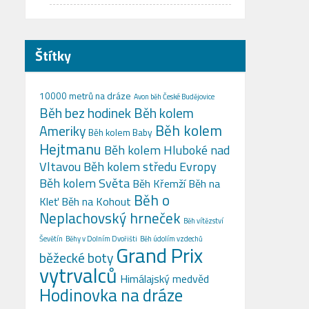
Štítky
10000 metrů na dráze
Avon běh České Budějovice
Běh bez hodinek
Běh kolem
Běh kolem
Ameriky
Běh kolem Baby
Hejtmanu
Běh kolem Hluboké nad
Vltavou
Běh kolem středu Evropy
Běh kolem Světa
Běh Křemží
Běh na
Běh o
Kleť
Běh na Kohout
Neplachovský hrneček
Běh vítězství
Ševětín
Běhy v Dolním Dvořišti
Běh údolím vzdechů
Grand Prix
běžecké boty
vytrvalců
Himálajský medvěd
Hodinovka na dráze