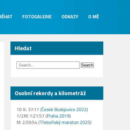
 BĚHAT
FOTOGALERIE
ODKAZY
O MĚ
Hledat
Osobní rekordy a kilometráž
10 K: 37:11 (
České Budejovice 2022
)
1/2M: 1:21:57 (
Praha 2019
)
M: 2:59:54 (
Třeboňský maraton 2025
)