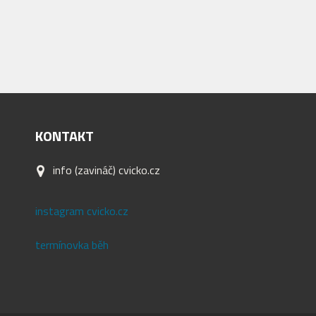
KONTAKT
info (zavináč) cvicko.cz
instagram cvicko.cz
termínovka běh