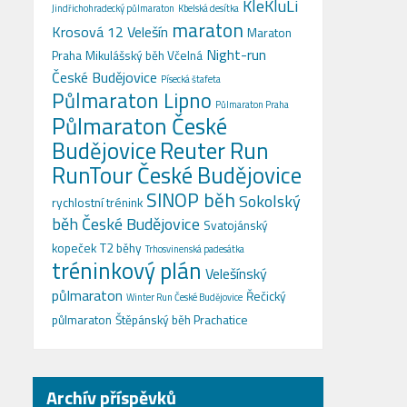
KleKluLi
Jindřichohradecký půlmaraton
Kbelská desítka
maraton
Krosová 12 Velešín
Maraton
Night-run
Praha
Mikulášský běh Včelná
České Budějovice
Písecká štafeta
Půlmaraton Lipno
Půlmaraton Praha
Půlmaraton České
Budějovice
Reuter Run
RunTour České Budějovice
SINOP běh
Sokolský
rychlostní trénink
běh České Budějovice
Svatojánský
kopeček
T2 běhy
Trhosvinenská padesátka
tréninkový plán
Velešínský
půlmaraton
Řečický
Winter Run České Budějovice
půlmaraton
Štěpánský běh Prachatice
Archív příspěvků