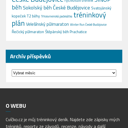
rychlostní trénink
běh
Sokolský běh České Budějovice
Svatojánský
tréninkový
kopeček
T2 běhy
Trhosvinenská padesátka
plán
Velešínský půlmaraton
Winter Run České Budějovice
Řečický půlmaraton
Štěpánský běh Prachatice
Archív příspěvků
Archív
příspěvků
O
WEBU
Cvíčko.cz je můj tréninkový deník. Najdete zde zápisky mých
tréninků, reporty ze závodů, recenze, návody a další