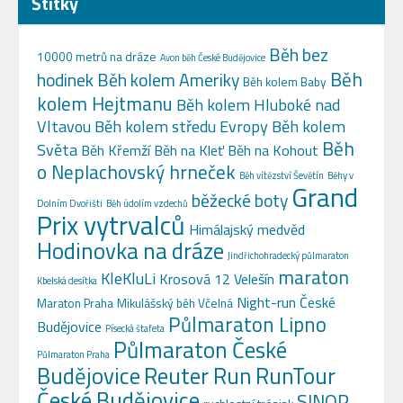
Štítky
Běh bez
10000 metrů na dráze
Avon běh České Budějovice
Běh
hodinek
Běh kolem Ameriky
Běh kolem Baby
kolem Hejtmanu
Běh kolem Hluboké nad
Vltavou
Běh kolem středu Evropy
Běh kolem
Běh
Světa
Běh Křemží
Běh na Kleť
Běh na Kohout
o Neplachovský hrneček
Běh vítězství Ševětín
Běhy v
Grand
běžecké boty
Dolním Dvořišti
Běh údolím vzdechů
Prix vytrvalců
Himálajský medvěd
Hodinovka na dráze
Jindřichohradecký půlmaraton
maraton
KleKluLi
Krosová 12 Velešín
Kbelská desítka
Night-run České
Maraton Praha
Mikulášský běh Včelná
Půlmaraton Lipno
Budějovice
Písecká štafeta
Půlmaraton České
Půlmaraton Praha
Budějovice
Reuter Run
RunTour
České Budějovice
SINOP